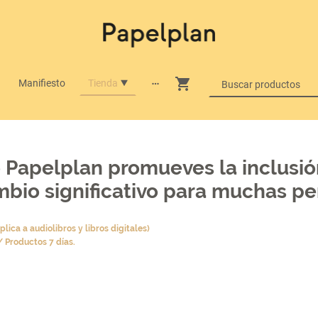
Manifiesto
Tienda
Papelplan promueves la inclusión
bio significativo para muchas pe
lica a audiolibros y libros digitales)
/ Productos 7 días.