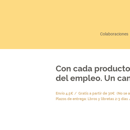
Colaboraciones
Con cada producto 
del empleo. Un cam
Envío 4,5€ / Gratis a partir de 30€ (No se ap
Plazos de entrega: Lbros y libretas 2-3 días 